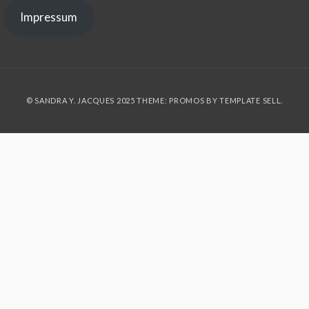
Impressum
© SANDRA Y. JACQUES 2025 THEME: PROMOS BY
TEMPLATE SELL
.