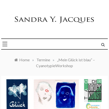
Skip
to
content
Die Welt im Blick
Sandra Y. Jacques
Home
»
Termine
»
„Mein Glück ist blau“ –
CyanotypieWorkshop