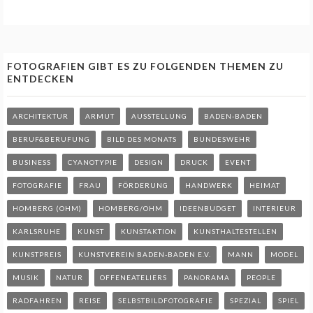
FOTOGRAFIEN GIBT ES ZU FOLGENDEN THEMEN ZU
ENTDECKEN
ARCHITEKTUR
ARMUT
AUSSTELLUNG
BADEN-BADEN
BERUF&BERUFUNG
BILD DES MONATS
BUNDESWEHR
BUSINESS
CYANOTYPIE
DESIGN
DRUCK
EVENT
FOTOGRAFIE
FRAU
FÖRDERUNG
HANDWERK
HEIMAT
HOMBERG (OHM)
HOMBERG/OHM
IDEENBUDGET
INTERIEUR
KARLSRUHE
KUNST
KUNSTAKTION
KUNSTHALTESTELLEN
KUNSTPREIS
KUNSTVEREIN BADEN-BADEN E.V.
MANN
MODEL
MUSIK
NATUR
OFFENEATELIERS
PANORAMA
PEOPLE
RADFAHREN
REISE
SELBSTBILDFOTOGRAFIE
SPEZIAL
SPIEL