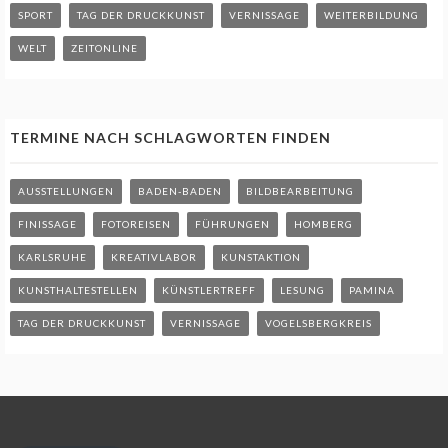
SPORT
TAG DER DRUCKKUNST
VERNISSAGE
WEITERBILDUNG
WELT
ZEITONLINE
TERMINE NACH SCHLAGWORTEN FINDEN
AUSSTELLUNGEN
BADEN-BADEN
BILDBEARBEITUNG
FINISSAGE
FOTOREISEN
FÜHRUNGEN
HOMBERG
KARLSRUHE
KREATIVLABOR
KUNSTAKTION
KUNSTHALTESTELLEN
KÜNSTLERTREFF
LESUNG
PAMINA
TAG DER DRUCKKUNST
VERNISSAGE
VOGELSBERGKREIS