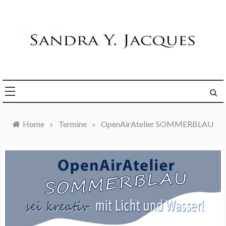
Skip
to
content
Die Welt im Blick
Sandra Y. Jacques
Home
»
Termine
»
OpenAirAtelier SOMMERBLAU