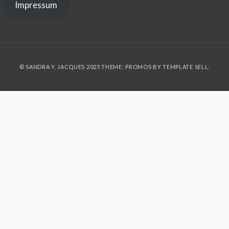
Impressum
© SANDRA Y. JACQUES 2025 THEME: PROMOS BY
TEMPLATE SELL
.