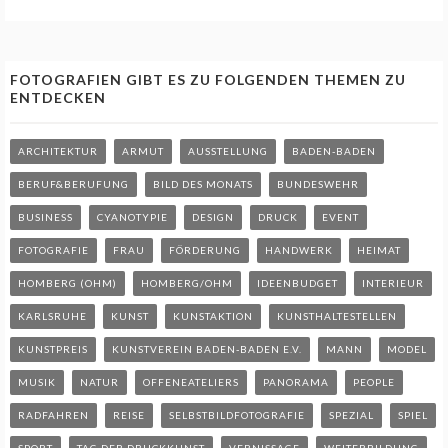
FOTOGRAFIEN GIBT ES ZU FOLGENDEN THEMEN ZU
ENTDECKEN
ARCHITEKTUR
ARMUT
AUSSTELLUNG
BADEN-BADEN
BERUF&BERUFUNG
BILD DES MONATS
BUNDESWEHR
BUSINESS
CYANOTYPIE
DESIGN
DRUCK
EVENT
FOTOGRAFIE
FRAU
FÖRDERUNG
HANDWERK
HEIMAT
HOMBERG (OHM)
HOMBERG/OHM
IDEENBUDGET
INTERIEUR
KARLSRUHE
KUNST
KUNSTAKTION
KUNSTHALTESTELLEN
KUNSTPREIS
KUNSTVEREIN BADEN-BADEN E.V.
MANN
MODEL
MUSIK
NATUR
OFFENEATELIERS
PANORAMA
PEOPLE
RADFAHREN
REISE
SELBSTBILDFOTOGRAFIE
SPEZIAL
SPIEL