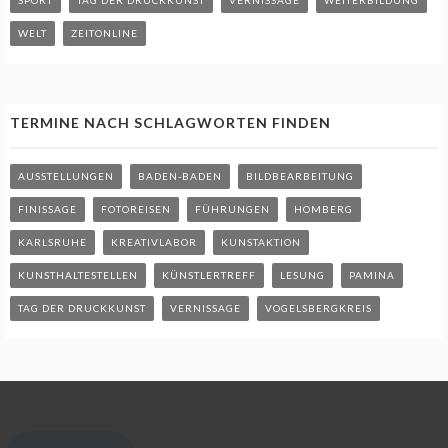
SPORT
TAG DER DRUCKKUNST
VERNISSAGE
WEITERBILDUNG
WELT
ZEITONLINE
TERMINE NACH SCHLAGWORTEN FINDEN
AUSSTELLUNGEN
BADEN-BADEN
BILDBEARBEITUNG
FINISSAGE
FOTOREISEN
FÜHRUNGEN
HOMBERG
KARLSRUHE
KREATIVLABOR
KUNSTAKTION
KUNSTHALTESTELLEN
KÜNSTLERTREFF
LESUNG
PAMINA
TAG DER DRUCKKUNST
VERNISSAGE
VOGELSBERGKREIS