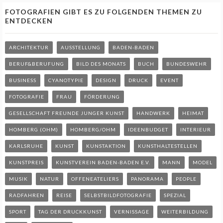
FOTOGRAFIEN GIBT ES ZU FOLGENDEN THEMEN ZU
ENTDECKEN
ARCHITEKTUR
AUSSTELLUNG
BADEN-BADEN
BERUF&BERUFUNG
BILD DES MONATS
BUCH
BUNDESWEHR
BUSINESS
CYANOTYPIE
DESIGN
DRUCK
EVENT
FOTOGRAFIE
FRAU
FÖRDERUNG
GESELLSCHAFT FREUNDE JUNGER KUNST
HANDWERK
HEIMAT
HOMBERG (OHM)
HOMBERG/OHM
IDEENBUDGET
INTERIEUR
KARLSRUHE
KUNST
KUNSTAKTION
KUNSTHALTESTELLEN
KUNSTPREIS
KUNSTVEREIN BADEN-BADEN E.V.
MANN
MODEL
MUSIK
NATUR
OFFENEATELIERS
PANORAMA
PEOPLE
RADFAHREN
REISE
SELBSTBILDFOTOGRAFIE
SPEZIAL
SPORT
TAG DER DRUCKKUNST
VERNISSAGE
WEITERBILDUNG