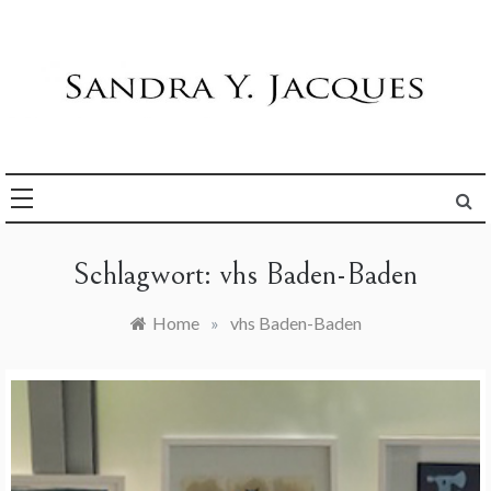
Skip
to
content
Die Welt im Blick
Sandra Y. Jacques
Schlagwort:
vhs Baden-Baden
Home
»
vhs Baden-Baden