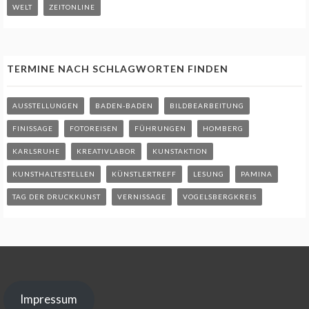
WELT
ZEITONLINE
TERMINE NACH SCHLAGWORTEN FINDEN
AUSSTELLUNGEN
BADEN-BADEN
BILDBEARBEITUNG
FINISSAGE
FOTOREISEN
FÜHRUNGEN
HOMBERG
KARLSRUHE
KREATIVLABOR
KUNSTAKTION
KUNSTHALTESTELLEN
KÜNSTLERTREFF
LESUNG
PAMINA
TAG DER DRUCKKUNST
VERNISSAGE
VOGELSBERGKREIS
Impressum