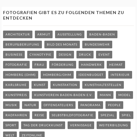
FOTOGRAFIEN GIBT ES ZU FOLGENDEN THEMEN ZU
ENTDECKEN
ARCHITEKTUR
ARMUT
AUSSTELLUNG
BADEN-BADEN
BERUF&BERUFUNG
BILD DES MONATS
BUNDESWEHR
BUSINESS
CYANOTYPIE
DESIGN
DRUCK
EVENT
FOTOGRAFIE
FRAU
FÖRDERUNG
HANDWERK
HEIMAT
HOMBERG (OHM)
HOMBERG/OHM
IDEENBUDGET
INTERIEUR
KARLSRUHE
KUNST
KUNSTAKTION
KUNSTHALTESTELLEN
KUNSTPREIS
KUNSTVEREIN BADEN-BADEN E.V.
MANN
MODEL
MUSIK
NATUR
OFFENEATELIERS
PANORAMA
PEOPLE
RADFAHREN
REISE
SELBSTBILDFOTOGRAFIE
SPEZIAL
SPIEL
SPORT
TAG DER DRUCKKUNST
VERNISSAGE
WEITERBILDUNG
WELT
ZEITONLINE