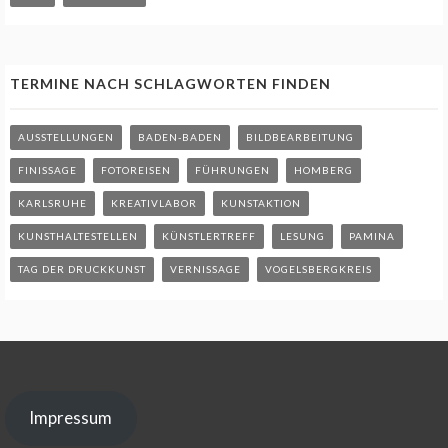
TERMINE NACH SCHLAGWORTEN FINDEN
AUSSTELLUNGEN
BADEN-BADEN
BILDBEARBEITUNG
FINISSAGE
FOTOREISEN
FÜHRUNGEN
HOMBERG
KARLSRUHE
KREATIVLABOR
KUNSTAKTION
KUNSTHALTESTELLEN
KÜNSTLERTREFF
LESUNG
PAMINA
TAG DER DRUCKKUNST
VERNISSAGE
VOGELSBERGKREIS
Impressum