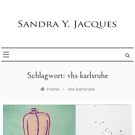
Skip
to
content
Die Welt im Blick
Sandra Y. Jacques
Schlagwort:
vhs karlsruhe
Home
»
vhs karlsruhe