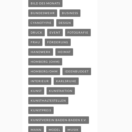
BILD DES MONATS
BUNDESWEHR
BUSINESS
CYANOTYPIE
DESIGN
DRUCK
EVENT
FOTOGRAFIE
FRAU
FÖRDERUNG
HANDWERK
HEIMAT
HOMBERG (OHM)
HOMBERG/OHM
IDEENBUDGET
INTERIEUR
KARLSRUHE
KUNST
KUNSTAKTION
KUNSTHALTESTELLEN
KUNSTPREIS
KUNSTVEREIN BADEN-BADEN E.V.
MANN
MODEL
MUSIK