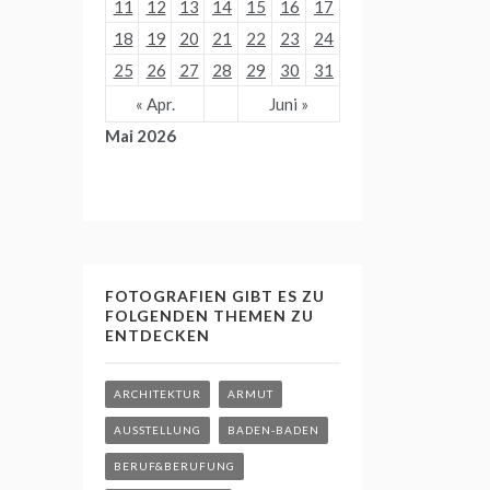
11
12
13
14
15
16
17
18
19
20
21
22
23
24
25
26
27
28
29
30
31
« Apr.
Juni »
Mai 2026
FOTOGRAFIEN GIBT ES ZU
FOLGENDEN THEMEN ZU
ENTDECKEN
ARCHITEKTUR
ARMUT
AUSSTELLUNG
BADEN-BADEN
BERUF&BERUFUNG