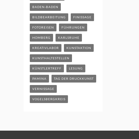
BADEN-BADEN
BILDBEARBEITUNG
FINISSAGE
FOTOREISEN
FÜHRUNGEN
HOMBERG
KARLSRUHE
KREATIVLABOR
KUNSTAKTION
KUNSTHALTESTELLEN
KÜNSTLERTREFF
LESUNG
PAMINA
TAG DER DRUCKKUNST
VERNISSAGE
VOGELSBERGKREIS