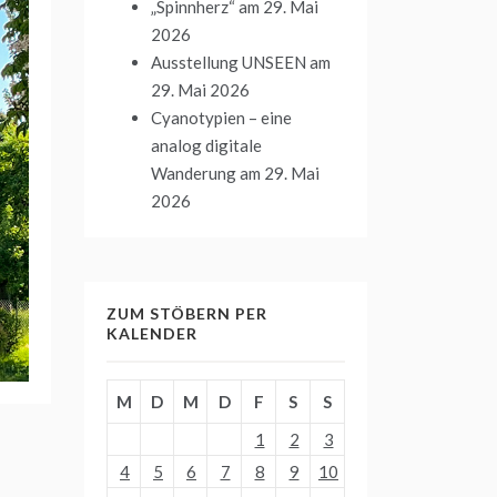
„Spinnherz“
am 29. Mai
2026
Ausstellung UNSEEN
am
29. Mai 2026
Cyanotypien – eine
analog digitale
Wanderung
am 29. Mai
2026
ZUM STÖBERN PER
KALENDER
M
D
M
D
F
S
S
1
2
3
4
5
6
7
8
9
10