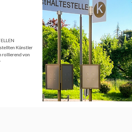
STELLEN
tellten Künstler
 rollierend von
r