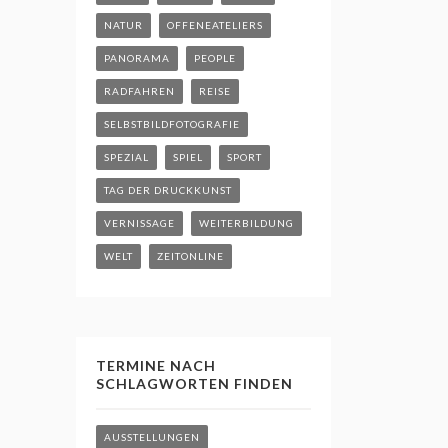
NATUR
OFFENEATELIERS
PANORAMA
PEOPLE
RADFAHREN
REISE
SELBSTBILDFOTOGRAFIE
SPEZIAL
SPIEL
SPORT
TAG DER DRUCKKUNST
VERNISSAGE
WEITERBILDUNG
WELT
ZEITONLINE
TERMINE NACH
SCHLAGWORTEN FINDEN
AUSSTELLUNGEN