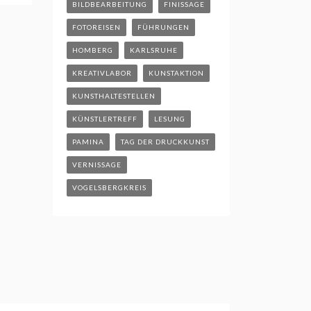
BILDBEARBEITUNG
FINISSAGE
FOTOREISEN
FÜHRUNGEN
HOMBERG
KARLSRUHE
KREATIVLABOR
KUNSTAKTION
KUNSTHALTESTELLEN
KÜNSTLERTREFF
LESUNG
PAMINA
TAG DER DRUCKKUNST
VERNISSAGE
VOGELSBERGKREIS