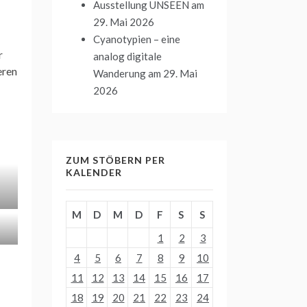
Ausstellung UNSEEN
am
29. Mai 2026
Cyanotypien – eine
r
analog digitale
eren
Wanderung
am 29. Mai
2026
ZUM STÖBERN PER
KALENDER
M
D
M
D
F
S
S
1
2
3
4
5
6
7
8
9
10
11
12
13
14
15
16
17
18
19
20
21
22
23
24