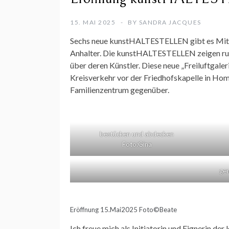
15. MAI 2025
BY
SANDRA JACQUES
Sechs neue kunstHALTESTELLEN gibt es Mitte
Anhalter. Die kunstHALTESTELLEN zeigen run
über deren Künstler. Diese neue „Freiluftga
Kreisverkehr vor der Friedhofskapelle in Ho
Familienzentrum gegenüber.
bestücken und abdecken
Foto:Gina
gem
Eröffnung 15.Mai2025 Foto©Beate
Ich freue mich als Initiatorin und Eignerin 