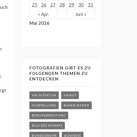
25
26
27
28
29
30
31
auch
« Apr.
Juni »
Mai 2026
n
FOTOGRAFIEN GIBT ES ZU
FOLGENDEN THEMEN ZU
,
ENTDECKEN
n
rgt
ARCHITEKTUR
ARMUT
AUSSTELLUNG
BADEN-BADEN
BERUF&BERUFUNG
BILD DES MONATS
BUNDESWEHR
BUSINESS