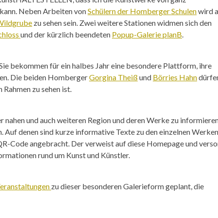
n kann. Neben Arbeiten von
Schülern der Homberger Schulen
wird 
Wildgrube
zu sehen sein. Zwei weitere Stationen widmen sich den
chloss
und der kürzlich beendeten
Popup-Galerie plan
B
.
. Sie bekommen für ein halbes Jahr eine besondere Plattform, ihre
hen. Die beiden Homberger
Gorgina Theiß
und
Börries Hahn
dürfe
en Rahmen zu sehen ist.
r nahen und auch weiteren Region und deren Werke zu informieren
n. Auf denen sind kurze informative Texte zu den einzelnen Werke
in QR-Code angebracht. Der verweist auf diese Homepage und verso
formationen rund um Kunst und Künstler.
eranstaltungen
zu dieser besonderen Galerieform geplant, die