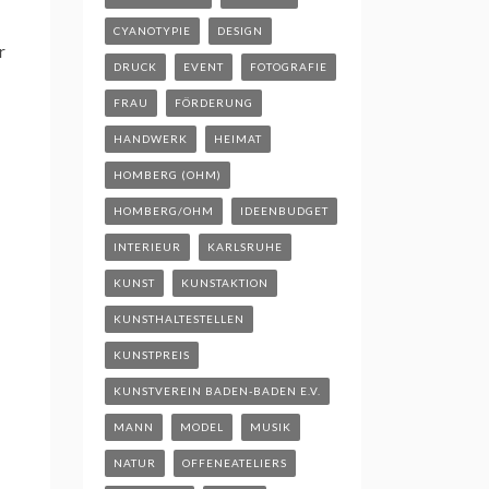
CYANOTYPIE
DESIGN
r
DRUCK
EVENT
FOTOGRAFIE
FRAU
FÖRDERUNG
HANDWERK
HEIMAT
HOMBERG (OHM)
HOMBERG/OHM
IDEENBUDGET
INTERIEUR
KARLSRUHE
KUNST
KUNSTAKTION
KUNSTHALTESTELLEN
KUNSTPREIS
KUNSTVEREIN BADEN-BADEN E.V.
MANN
MODEL
MUSIK
NATUR
OFFENEATELIERS