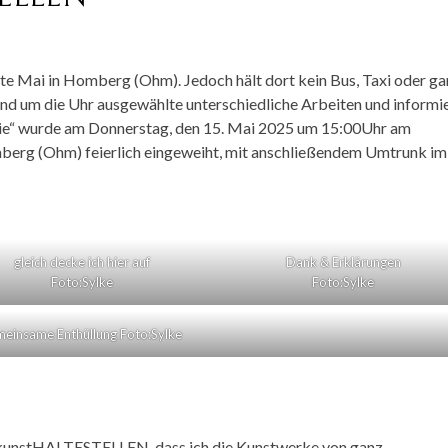
 Mai in Homberg (Ohm). Jedoch hält dort kein Bus, Taxi oder ga
d um die Uhr ausgewählte unterschiedliche Arbeiten und informi
lerie“ wurde am Donnerstag, den 15. Mai 2025 um 15:00Uhr am
mberg (Ohm) feierlich eingeweiht, mit anschließendem Umtrunk im
gleich decke ich hier auf
Dank & Erklärungen
Foto:Sylke
Foto:Sylke
einsame Enthüllung Foto:Sylke
der kunstHALTESTELLEN, dass ich die Kunstwerke von ganz