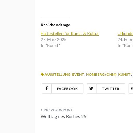
Ähnliche Beiträge
Haltestellen für Kunst & Kultur
Urkund
27. März 2025
24. Feb
In "Kunst"
In "Kun
,
,
,
,
AUSSTELLUNG
EVENT
HOMBERG (OHM)
KUNST
FACEBOOK
TWITTER
Beitrags-
Welttag des Buches 25
Navigation