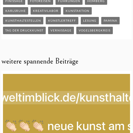
FINISSAGE
FOTOREISEN
FÜHRUNGEN
HOMBERG
KARLSRUHE
KREATIVLABOR
KUNSTAKTION
KUNSTHALTESTELLEN
KÜNSTLERTREFF
LESUNG
PAMINA
TAG DER DRUCKKUNST
VERNISSAGE
VOGELSBERGKREIS
weitere spannende Beiträge