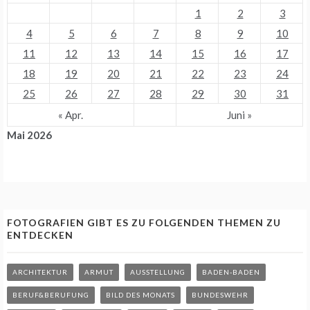
1
2
3
4
5
6
7
8
9
10
11
12
13
14
15
16
17
18
19
20
21
22
23
24
25
26
27
28
29
30
31
« Apr.
Juni »
Mai 2026
FOTOGRAFIEN GIBT ES ZU FOLGENDEN THEMEN ZU
ENTDECKEN
ARCHITEKTUR
ARMUT
AUSSTELLUNG
BADEN-BADEN
BERUF&BERUFUNG
BILD DES MONATS
BUNDESWEHR