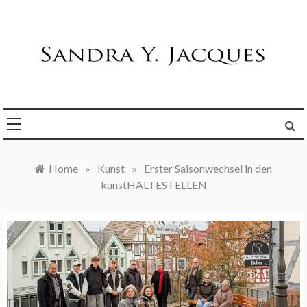
Skip
to
content
Die Welt im Blick
Sandra Y. Jacques
Home
»
Kunst
»
Erster Saisonwechsel in den
kunstHALTESTELLEN