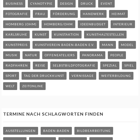
BUSINESS
CYANOTYPIE
DESIGN
DRUCK
EVENT
FOTOGRAFIE
FRAU
FÖRDERUNG
HANDWERK
HEIMAT
HOMBERG (OHM)
HOMBERG/OHM
IDEENBUDGET
INTERIEUR
KARLSRUHE
KUNST
KUNSTAKTION
KUNSTHALTESTELLEN
KUNSTPREIS
KUNSTVEREIN BADEN-BADEN E.V.
MANN
MODEL
MUSIK
NATUR
OFFENEATELIERS
PANORAMA
PEOPLE
RADFAHREN
REISE
SELBSTBILDFOTOGRAFIE
SPEZIAL
SPIEL
SPORT
TAG DER DRUCKKUNST
VERNISSAGE
WEITERBILDUNG
WELT
ZEITONLINE
TERMINE NACH SCHLAGWORTEN FINDEN
AUSSTELLUNGEN
BADEN-BADEN
BILDBEARBEITUNG