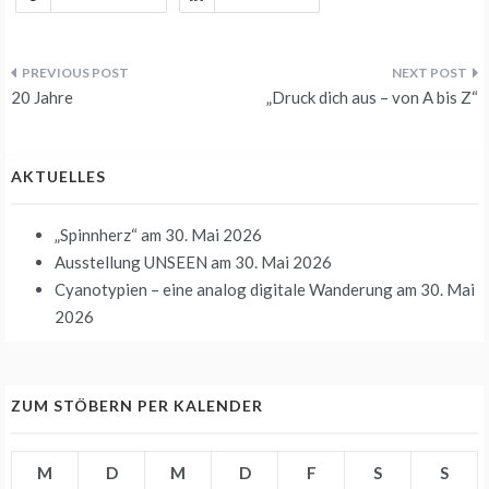
Beitrags-
20 Jahre
„Druck dich aus – von A bis Z“
Navigation
AKTUELLES
„Spinnherz“
am 30. Mai 2026
Ausstellung UNSEEN
am 30. Mai 2026
Cyanotypien – eine analog digitale Wanderung
am 30. Mai
2026
ZUM STÖBERN PER KALENDER
M
D
M
D
F
S
S