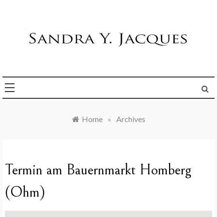
Skip
to
content
Die Welt im Blick
Sandra Y. Jacques
Home
»
Archives
Termin am
Bauernmarkt Homberg
(Ohm)