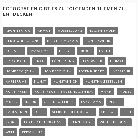
FOTOGRAFIEN GIBT ES ZU FOLGENDEN THEMEN ZU
ENTDECKEN
ARCHITEKTUR
ARMUT
AUSSTELLUNG
BADEN-BADEN
BERUF&BERUFUNG
BILD DES MONATS
BUNDESWEHR
BUSINESS
CYANOTYPIE
DESIGN
DRUCK
EVENT
FOTOGRAFIE
FRAU
FÖRDERUNG
HANDWERK
HEIMAT
HOMBERG (OHM)
HOMBERG/OHM
IDEENBUDGET
INTERIEUR
KARLSRUHE
KUNST
KUNSTAKTION
KUNSTHALTESTELLEN
KUNSTPREIS
KUNSTVEREIN BADEN-BADEN E.V.
MANN
MODEL
MUSIK
NATUR
OFFENEATELIERS
PANORAMA
PEOPLE
RADFAHREN
REISE
SELBSTBILDFOTOGRAFIE
SPEZIAL
SPIEL
SPORT
TAG DER DRUCKKUNST
VERNISSAGE
WEITERBILDUNG
WELT
ZEITONLINE