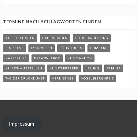
TERMINE NACH SCHLAGWORTEN FINDEN
AUSSTELLUNGEN
BADEN-BADEN
BILDBEARBEITUNG
FINISSAGE
FOTOREISEN
FÜHRUNGEN
HOMBERG
KARLSRUHE
KREATIVLABOR
KUNSTAKTION
KUNSTHALTESTELLEN
KÜNSTLERTREFF
LESUNG
PAMINA
TAG DER DRUCKKUNST
VERNISSAGE
VOGELSBERGKREIS
Impressum