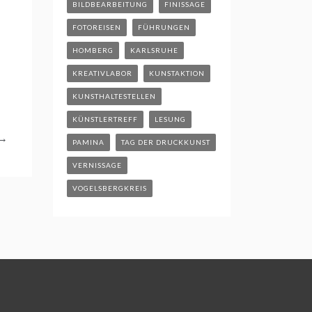
BILDBEARBEITUNG
FINISSAGE
FOTOREISEN
FÜHRUNGEN
HOMBERG
KARLSRUHE
KREATIVLABOR
KUNSTAKTION
KUNSTHALTESTELLEN
KÜNSTLERTREFF
LESUNG
→
PAMINA
TAG DER DRUCKKUNST
VERNISSAGE
VOGELSBERGKREIS