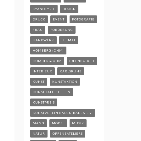
CYANOTYPIE
DESIGN
DRUCK
EVENT
FOTOGRAFIE
FRAU
FÖRDERUNG
HANDWERK
HEIMAT
HOMBERG (OHM)
HOMBERG/OHM
IDEENBUDGET
INTERIEUR
KARLSRUHE
KUNST
KUNSTAKTION
KUNSTHALTESTELLEN
KUNSTPREIS
KUNSTVEREIN BADEN-BADEN E.V.
MANN
MODEL
MUSIK
NATUR
OFFENEATELIERS