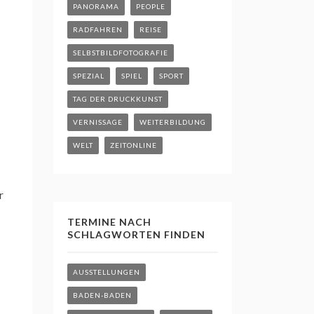
PANORAMA
PEOPLE
RADFAHREN
REISE
SELBSTBILDFOTOGRAFIE
SPEZIAL
SPIEL
SPORT
TAG DER DRUCKKUNST
VERNISSAGE
WEITERBILDUNG
WELT
ZEITONLINE
r
TERMINE NACH
SCHLAGWORTEN FINDEN
AUSSTELLUNGEN
BADEN-BADEN