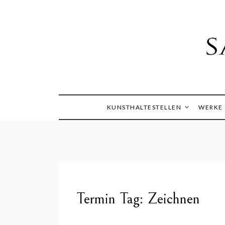
Skip
to
content
Die Welt im Blick
Sandra
KUNSTHALTESTELLEN
WERKE
Termin Tag:
Zeichnen