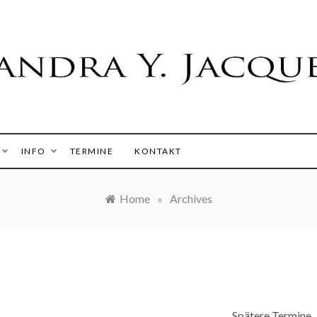
 Y. Jacques
INFO
TERMINE
KONTAKT
Home
»
Archives
Spätere Termine