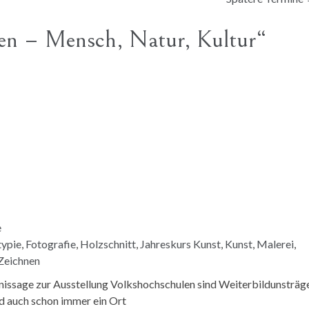
gen – Mensch, Natur, Kultur“
e
ypie
,
Fotografie
,
Holzschnitt
,
Jahreskurs Kunst
,
Kunst
,
Malerei
,
Zeichnen
nissage zur Ausstellung Volkshochschulen sind Weiterbildunsträg
ind auch schon immer ein Ort