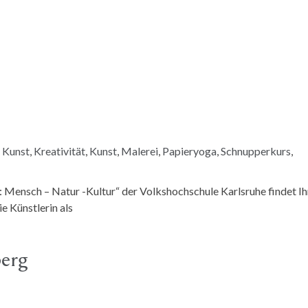
 Kunst
,
Kreativität
,
Kunst
,
Malerei
,
Papieryoga
,
Schnupperkurs
,
: Mensch – Natur -Kultur“ der Volkshochschule Karlsruhe findet Ih
e Künstlerin als
erg