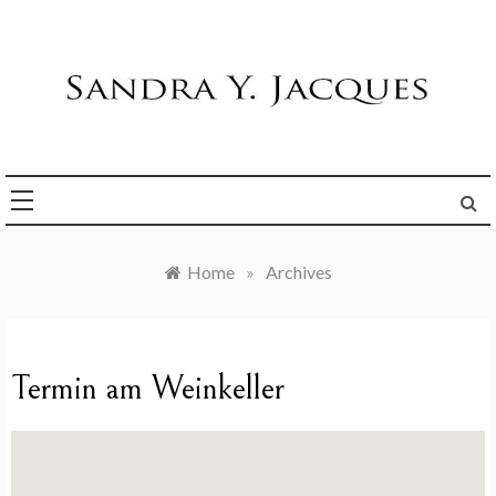
Skip
to
content
Die Welt im Blick
Sandra Y. Jacques
Home
»
Archives
Termin am
Weinkeller