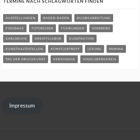
TERMINE NACH SCHLAGWORTEN FINDEN
AUSSTELLUNGEN
BADEN-BADEN
BILDBEARBEITUNG
FINISSAGE
FOTOREISEN
FÜHRUNGEN
HOMBERG
KARLSRUHE
KREATIVLABOR
KUNSTAKTION
KUNSTHALTESTELLEN
KÜNSTLERTREFF
LESUNG
PAMINA
TAG DER DRUCKKUNST
VERNISSAGE
VOGELSBERGKREIS
Impressum