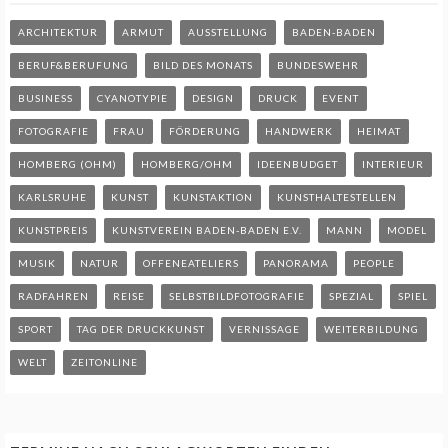
ARCHITEKTUR
ARMUT
AUSSTELLUNG
BADEN-BADEN
BERUF&BERUFUNG
BILD DES MONATS
BUNDESWEHR
BUSINESS
CYANOTYPIE
DESIGN
DRUCK
EVENT
FOTOGRAFIE
FRAU
FÖRDERUNG
HANDWERK
HEIMAT
HOMBERG (OHM)
HOMBERG/OHM
IDEENBUDGET
INTERIEUR
KARLSRUHE
KUNST
KUNSTAKTION
KUNSTHALTESTELLEN
KUNSTPREIS
KUNSTVEREIN BADEN-BADEN E.V.
MANN
MODEL
MUSIK
NATUR
OFFENEATELIERS
PANORAMA
PEOPLE
RADFAHREN
REISE
SELBSTBILDFOTOGRAFIE
SPEZIAL
SPIEL
SPORT
TAG DER DRUCKKUNST
VERNISSAGE
WEITERBILDUNG
WELT
ZEITONLINE