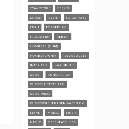
CYANOTYPIE
DESIGN
DRUCK
EVENT
FOTOGRAFIE
FRAU
FÖRDERUNG
HANDWERK
HEIMAT
HOMBERG (OHM)
HOMBERG/OHM
IDEENBUDGET
INTERIEUR
KARLSRUHE
KUNST
KUNSTAKTION
KUNSTHALTESTELLEN
KUNSTPREIS
KUNSTVEREIN BADEN-BADEN E.V.
MANN
MODEL
MUSIK
NATUR
OFFENEATELIERS