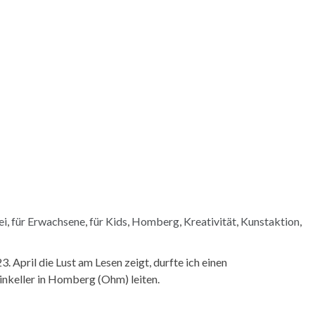
5
ei
,
für Erwachsene
,
für Kids
,
Homberg
,
Kreativität
,
Kunstaktion
,
. April die Lust am Lesen zeigt, durfte ich einen
nkeller in Homberg (Ohm) leiten.