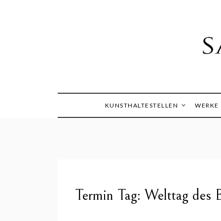
Skip
to
content
Die Welt im Blick
Sandra
KUNSTHALTESTELLEN
WERKE
Termin Tag:
Welttag des 