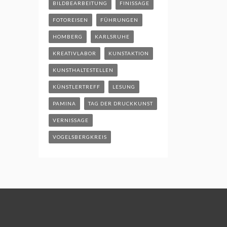
BILDBEARBEITUNG
FINISSAGE
FOTOREISEN
FÜHRUNGEN
HOMBERG
KARLSRUHE
KREATIVLABOR
KUNSTAKTION
KUNSTHALTESTELLEN
KÜNSTLERTREFF
LESUNG
PAMINA
TAG DER DRUCKKUNST
VERNISSAGE
VOGELSBERGKREIS