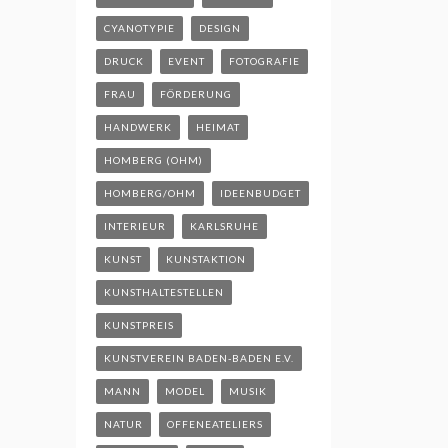
CYANOTYPIE
DESIGN
DRUCK
EVENT
FOTOGRAFIE
FRAU
FÖRDERUNG
HANDWERK
HEIMAT
HOMBERG (OHM)
HOMBERG/OHM
IDEENBUDGET
INTERIEUR
KARLSRUHE
KUNST
KUNSTAKTION
KUNSTHALTESTELLEN
KUNSTPREIS
KUNSTVEREIN BADEN-BADEN E.V.
MANN
MODEL
MUSIK
NATUR
OFFENEATELIERS