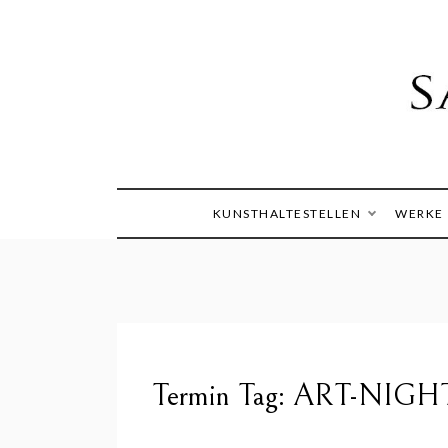
Skip
to
content
Die Welt im Blick
Sandra
KUNSTHALTESTELLEN
WERKE
Termin Tag:
ART-NIGH