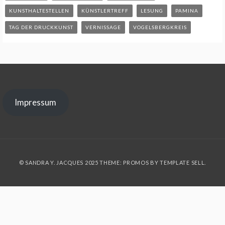
KUNSTHALTESTELLEN
KÜNSTLERTREFF
LESUNG
PAMINA
TAG DER DRUCKKUNST
VERNISSAGE
VOGELSBERGKREIS
Impressum
© SANDRA Y. JACQUES 2025 THEME: PROMOS BY
TEMPLATE SELL
.