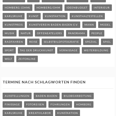
HOMBERG (OHM)
HOMBERG/OHM
IDEENBUDGET
INTERIEUR
KARLSRUHE
KUNST
KUNSTAKTION
KUNSTHALTESTELLEN
KUNSTPREIS
KUNSTVEREIN BADEN-BADEN E.V.
MANN
MODEL
MUSIK
NATUR
OFFENEATELIERS
PANORAMA
PEOPLE
RADFAHREN
REISE
SELBSTBILDFOTOGRAFIE
SPEZIAL
SPIEL
SPORT
TAG DER DRUCKKUNST
VERNISSAGE
WEITERBILDUNG
WELT
ZEITONLINE
TERMINE NACH SCHLAGWORTEN FINDEN
AUSSTELLUNGEN
BADEN-BADEN
BILDBEARBEITUNG
FINISSAGE
FOTOREISEN
FÜHRUNGEN
HOMBERG
KARLSRUHE
KREATIVLABOR
KUNSTAKTION