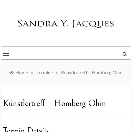
Skip
to
content
Die Welt im Blick
Sandra Y. Jacques
Home
»
Termine
»
Künstlertreff – Homberg Ohm
Künstlertreff – Homberg Ohm
Termin Details