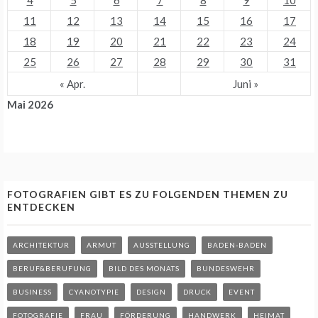
11
12
13
14
15
16
17
18
19
20
21
22
23
24
25
26
27
28
29
30
31
« Apr.
Juni »
Mai 2026
FOTOGRAFIEN GIBT ES ZU FOLGENDEN THEMEN ZU
ENTDECKEN
ARCHITEKTUR
ARMUT
AUSSTELLUNG
BADEN-BADEN
BERUF&BERUFUNG
BILD DES MONATS
BUNDESWEHR
BUSINESS
CYANOTYPIE
DESIGN
DRUCK
EVENT
FOTOGRAFIE
FRAU
FÖRDERUNG
HANDWERK
HEIMAT