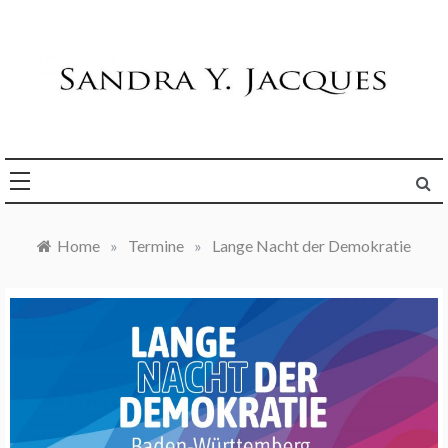
Skip
to
content
Die Welt im Blick
Sandra Y. Jacques
Home
»
Termine
»
Lange Nacht der Demokratie