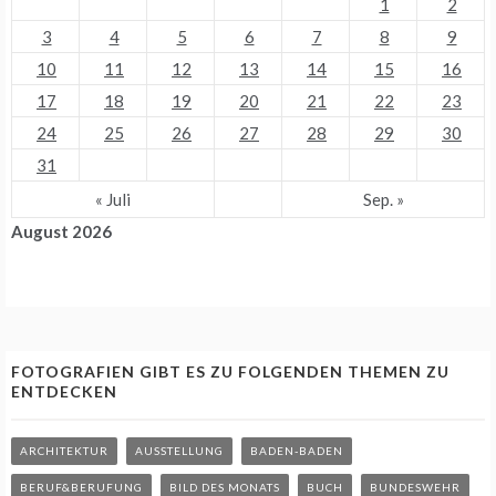
1
2
3
4
5
6
7
8
9
10
11
12
13
14
15
16
17
18
19
20
21
22
23
24
25
26
27
28
29
30
31
« Juli
Sep. »
August 2026
FOTOGRAFIEN GIBT ES ZU FOLGENDEN THEMEN ZU
ENTDECKEN
ARCHITEKTUR
AUSSTELLUNG
BADEN-BADEN
BERUF&BERUFUNG
BILD DES MONATS
BUCH
BUNDESWEHR