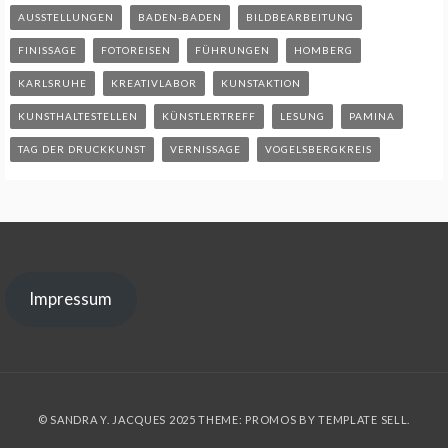
AUSSTELLUNGEN
BADEN-BADEN
BILDBEARBEITUNG
FINISSAGE
FOTOREISEN
FÜHRUNGEN
HOMBERG
KARLSRUHE
KREATIVLABOR
KUNSTAKTION
KUNSTHALTESTELLEN
KÜNSTLERTREFF
LESUNG
PAMINA
TAG DER DRUCKKUNST
VERNISSAGE
VOGELSBERGKREIS
Impressum
© SANDRA Y. JACQUES 2025 THEME: PROMOS BY
TEMPLATE SELL
.