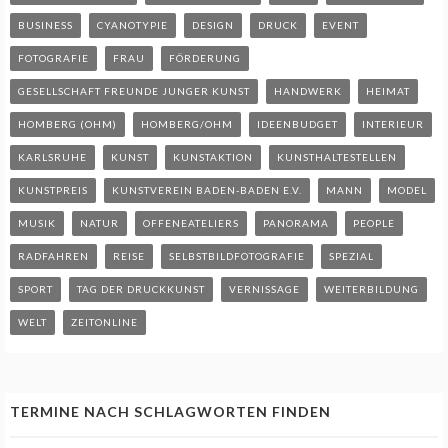
BUSINESS
CYANOTYPIE
DESIGN
DRUCK
EVENT
FOTOGRAFIE
FRAU
FÖRDERUNG
GESELLSCHAFT FREUNDE JUNGER KUNST
HANDWERK
HEIMAT
HOMBERG (OHM)
HOMBERG/OHM
IDEENBUDGET
INTERIEUR
KARLSRUHE
KUNST
KUNSTAKTION
KUNSTHALTESTELLEN
KUNSTPREIS
KUNSTVEREIN BADEN-BADEN E.V.
MANN
MODEL
MUSIK
NATUR
OFFENEATELIERS
PANORAMA
PEOPLE
RADFAHREN
REISE
SELBSTBILDFOTOGRAFIE
SPEZIAL
SPORT
TAG DER DRUCKKUNST
VERNISSAGE
WEITERBILDUNG
WELT
ZEITONLINE
TERMINE NACH SCHLAGWORTEN FINDEN