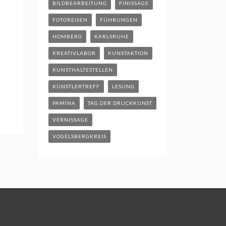
BILDBEARBEITUNG
FINISSAGE
FOTOREISEN
FÜHRUNGEN
HOMBERG
KARLSRUHE
KREATIVLABOR
KUNSTAKTION
KUNSTHALTESTELLEN
KÜNSTLERTREFF
LESUNG
PAMINA
TAG DER DRUCKKUNST
VERNISSAGE
VOGELSBERGKREIS