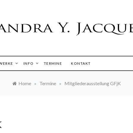
 Y. Jacques
WERKE
INFO
TERMINE
KONTAKT
Home
»
Termine
»
Mitgliederausstellung GFjK
K