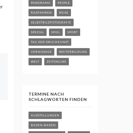
PANORAMA
PEOPLE
er
RADFAHREN
REISE
SELBSTBILDFOTOGRAFIE
SPEZIAL
SPIEL
SPORT
TAG DER DRUCKKUNST
VERNISSAGE
WEITERBILDUNG
WELT
ZEITONLINE
TERMINE NACH
SCHLAGWORTEN FINDEN
AUSSTELLUNGEN
BADEN-BADEN