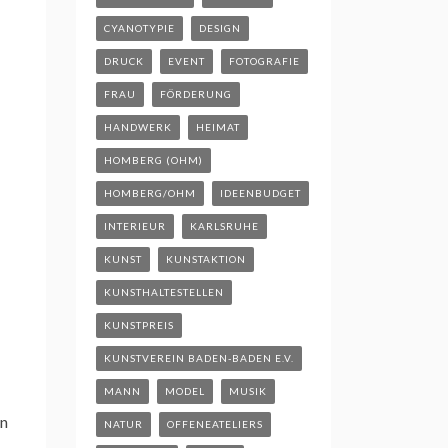
CYANOTYPIE
DESIGN
DRUCK
EVENT
FOTOGRAFIE
FRAU
FÖRDERUNG
HANDWERK
HEIMAT
HOMBERG (OHM)
HOMBERG/OHM
IDEENBUDGET
INTERIEUR
KARLSRUHE
KUNST
KUNSTAKTION
KUNSTHALTESTELLEN
KUNSTPREIS
KUNSTVEREIN BADEN-BADEN E.V.
MANN
MODEL
MUSIK
en
NATUR
OFFENEATELIERS