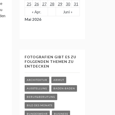
te
25
26
27
28
29
30
31
zu
« Apr.
Juni »
den
Mai 2026
FOTOGRAFIEN GIBT ES ZU
FOLGENDEN THEMEN ZU
ENTDECKEN
ARCHITEKTUR
ARMUT
AUSSTELLUNG
BADEN-BADEN
BERUF&BERUFUNG
BILD DES MONATS
BUNDESWEHR
BUSINESS