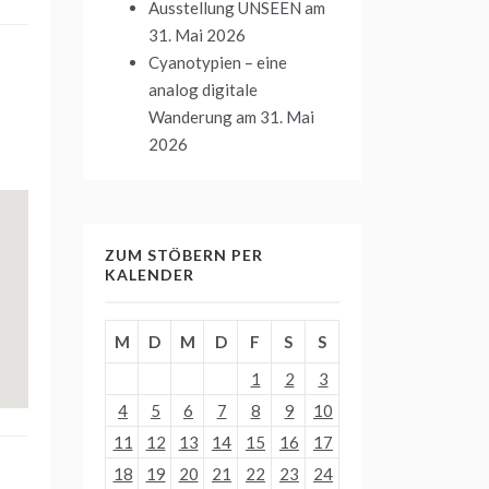
Ausstellung UNSEEN
am
31. Mai 2026
Cyanotypien – eine
analog digitale
Wanderung
am 31. Mai
2026
ZUM STÖBERN PER
KALENDER
M
D
M
D
F
S
S
1
2
3
4
5
6
7
8
9
10
11
12
13
14
15
16
17
18
19
20
21
22
23
24