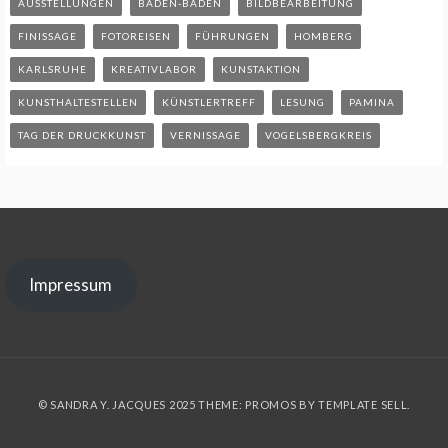
AUSSTELLUNGEN
BADEN-BADEN
BILDBEARBEITUNG
FINISSAGE
FOTOREISEN
FÜHRUNGEN
HOMBERG
KARLSRUHE
KREATIVLABOR
KUNSTAKTION
KUNSTHALTESTELLEN
KÜNSTLERTREFF
LESUNG
PAMINA
TAG DER DRUCKKUNST
VERNISSAGE
VOGELSBERGKREIS
Impressum
© SANDRA Y. JACQUES 2025 THEME: PROMOS BY
TEMPLATE SELL
.