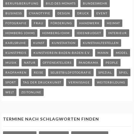
BERUF&BERUFUNG
BILD DES MONATS
BUNDESWEHR
BUSINESS
CYANOTYPIE
DESIGN
DRUCK
EVENT
FOTOGRAFIE
FRAU
FÖRDERUNG
HANDWERK
HEIMAT
HOMBERG (OHM)
HOMBERG/OHM
IDEENBUDGET
INTERIEUR
KARLSRUHE
KUNST
KUNSTAKTION
KUNSTHALTESTELLEN
KUNSTPREIS
KUNSTVEREIN BADEN-BADEN E.V.
MANN
MODEL
MUSIK
NATUR
OFFENEATELIERS
PANORAMA
PEOPLE
RADFAHREN
REISE
SELBSTBILDFOTOGRAFIE
SPEZIAL
SPIEL
SPORT
TAG DER DRUCKKUNST
VERNISSAGE
WEITERBILDUNG
WELT
ZEITONLINE
TERMINE NACH SCHLAGWORTEN FINDEN