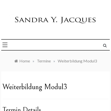
Skip
to
content
Die Welt im Blick
Sandra Y. Jacques
Home
»
Termine
»
Weiterbildung Modul3
Weiterbildung Modul3
Termin Details