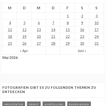
M
D
M
D
F
S
S
1
2
3
4
5
6
7
8
9
10
11
12
13
14
15
16
17
18
19
20
21
22
23
24
25
26
27
28
29
30
31
« Apr.
Juni »
Mai 2026
FOTOGRAFIEN GIBT ES ZU FOLGENDEN THEMEN ZU
ENTDECKEN
ARCHITEKTUR
ARMUT
AUSSTELLUNG
BADEN-BADEN