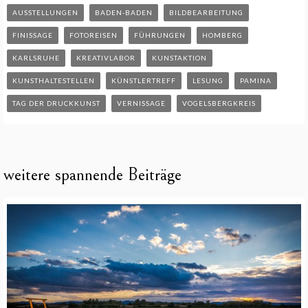
AUSSTELLUNGEN
BADEN-BADEN
BILDBEARBEITUNG
FINISSAGE
FOTOREISEN
FÜHRUNGEN
HOMBERG
KARLSRUHE
KREATIVLABOR
KUNSTAKTION
KUNSTHALTESTELLEN
KÜNSTLERTREFF
LESUNG
PAMINA
TAG DER DRUCKKUNST
VERNISSAGE
VOGELSBERGKREIS
weitere spannende Beiträge