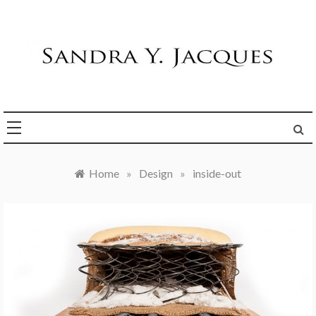
Skip
to
content
Die Welt im Blick
Sandra Y. Jacques
Home
»
Design
»
inside-out