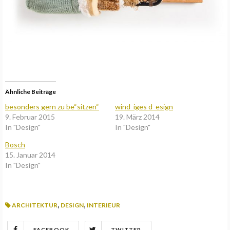
Ähnliche Beiträge
besonders gern zu be“sitzen“
wind_iges d_esign
9. Februar 2015
19. März 2014
In "Design"
In "Design"
Bosch
15. Januar 2014
In "Design"
,
,
ARCHITEKTUR
DESIGN
INTERIEUR
FACEBOOK
TWITTER