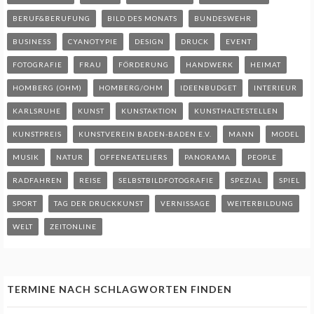
BERUF&BERUFUNG
BILD DES MONATS
BUNDESWEHR
BUSINESS
CYANOTYPIE
DESIGN
DRUCK
EVENT
FOTOGRAFIE
FRAU
FÖRDERUNG
HANDWERK
HEIMAT
HOMBERG (OHM)
HOMBERG/OHM
IDEENBUDGET
INTERIEUR
KARLSRUHE
KUNST
KUNSTAKTION
KUNSTHALTESTELLEN
KUNSTPREIS
KUNSTVEREIN BADEN-BADEN E.V.
MANN
MODEL
MUSIK
NATUR
OFFENEATELIERS
PANORAMA
PEOPLE
RADFAHREN
REISE
SELBSTBILDFOTOGRAFIE
SPEZIAL
SPIEL
SPORT
TAG DER DRUCKKUNST
VERNISSAGE
WEITERBILDUNG
WELT
ZEITONLINE
TERMINE NACH SCHLAGWORTEN FINDEN