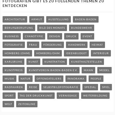
FOTOGRAFIEN GIBT ES ZU FOLGENDEN THEMEN ZU
ENTDECKEN
ARCHITEKTUR
ARMUT
AUSSTELLUNG
BADEN-BADEN
BERUF&BERUFUNG
BILD DES MONATS
BUNDESWEHR
BUSINESS
CYANOTYPIE
DESIGN
DRUCK
EVENT
FOTOGRAFIE
FRAU
FÖRDERUNG
HANDWERK
HEIMAT
HOMBERG (OHM)
HOMBERG/OHM
IDEENBUDGET
INTERIEUR
KARLSRUHE
KUNST
KUNSTAKTION
KUNSTHALTESTELLEN
KUNSTPREIS
KUNSTVEREIN BADEN-BADEN E.V.
MANN
MODEL
MUSIK
NATUR
OFFENEATELIERS
PANORAMA
PEOPLE
RADFAHREN
REISE
SELBSTBILDFOTOGRAFIE
SPEZIAL
SPIEL
SPORT
TAG DER DRUCKKUNST
VERNISSAGE
WEITERBILDUNG
WELT
ZEITONLINE