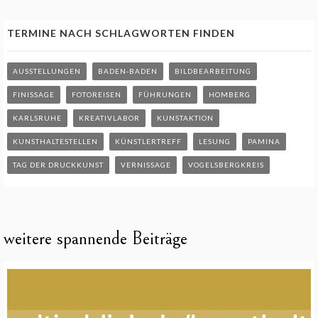
TERMINE NACH SCHLAGWORTEN FINDEN
AUSSTELLUNGEN
BADEN-BADEN
BILDBEARBEITUNG
FINISSAGE
FOTOREISEN
FÜHRUNGEN
HOMBERG
KARLSRUHE
KREATIVLABOR
KUNSTAKTION
KUNSTHALTESTELLEN
KÜNSTLERTREFF
LESUNG
PAMINA
TAG DER DRUCKKUNST
VERNISSAGE
VOGELSBERGKREIS
weitere spannende Beiträge