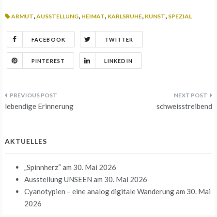
,
,
,
,
,
ARMUT
AUSSTELLUNG
HEIMAT
KARLSRUHE
KUNST
SPEZIAL
FACEBOOK
TWITTER
PINTEREST
LINKEDIN
Beitrags-
lebendige Erinnerung
schweisstreibend
Navigation
AKTUELLES
„Spinnherz“
am 30. Mai 2026
Ausstellung UNSEEN
am 30. Mai 2026
Cyanotypien – eine analog digitale Wanderung
am 30. Mai
2026