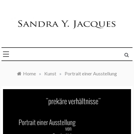
Skip
to
content
Die Welt im Blick
Sandra Y. Jacques
Home
»
Kunst
»
Portrait einer Ausstellung