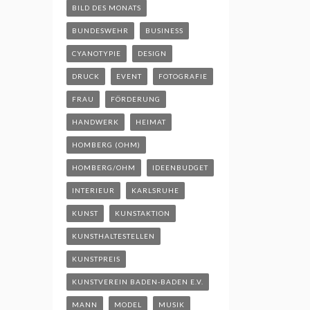
BILD DES MONATS
BUNDESWEHR
BUSINESS
CYANOTYPIE
DESIGN
DRUCK
EVENT
FOTOGRAFIE
FRAU
FÖRDERUNG
HANDWERK
HEIMAT
HOMBERG (OHM)
HOMBERG/OHM
IDEENBUDGET
INTERIEUR
KARLSRUHE
KUNST
KUNSTAKTION
KUNSTHALTESTELLEN
KUNSTPREIS
KUNSTVEREIN BADEN-BADEN E.V.
MANN
MODEL
MUSIK