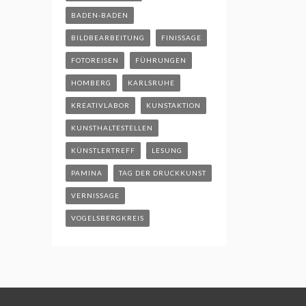
BADEN-BADEN
BILDBEARBEITUNG
FINISSAGE
FOTOREISEN
FÜHRUNGEN
HOMBERG
KARLSRUHE
KREATIVLABOR
KUNSTAKTION
KUNSTHALTESTELLEN
KÜNSTLERTREFF
LESUNG
PAMINA
TAG DER DRUCKKUNST
VERNISSAGE
VOGELSBERGKREIS