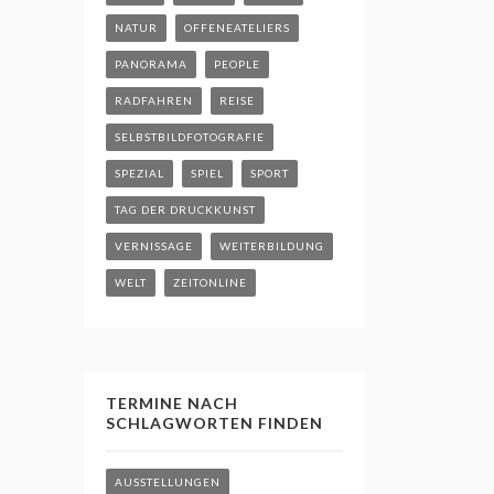
NATUR
OFFENEATELIERS
PANORAMA
PEOPLE
RADFAHREN
REISE
SELBSTBILDFOTOGRAFIE
SPEZIAL
SPIEL
SPORT
TAG DER DRUCKKUNST
VERNISSAGE
WEITERBILDUNG
WELT
ZEITONLINE
TERMINE NACH
SCHLAGWORTEN FINDEN
AUSSTELLUNGEN