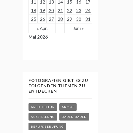
11
12
13
14
15
16
17
18
19
20
21
22
23
24
25
26
27
28
29
30
31
« Apr.
Juni »
Mai 2026
FOTOGRAFIEN GIBT ES ZU
FOLGENDEN THEMEN ZU
ENTDECKEN
ARCHITEKTUR
ARMUT
AUSSTELLUNG
BADEN-BADEN
BERUF&BERUFUNG