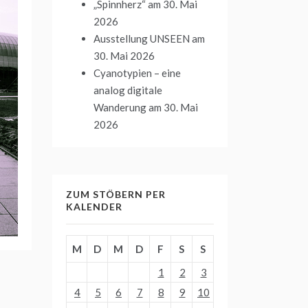
„Spinnherz“
am 30. Mai
2026
Ausstellung UNSEEN
am
30. Mai 2026
Cyanotypien – eine
analog digitale
Wanderung
am 30. Mai
2026
ZUM STÖBERN PER
KALENDER
M
D
M
D
F
S
S
1
2
3
4
5
6
7
8
9
10