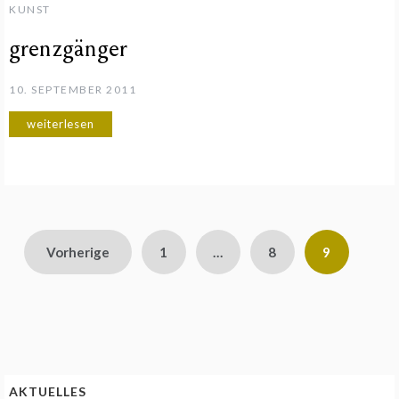
KUNST
grenzgänger
10. SEPTEMBER 2011
weiterlesen
Seitennummerierung
Vorherige
1
…
8
9
der
Beiträge
AKTUELLES