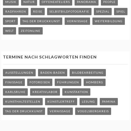
MUSIK
NATUR
OFFENEATELIERS
PANORAMA
PEOPLE
RADFAHREN
REISE
SELBSTBILDFOTOGRAFIE
SPEZIAL
SPIEL
SPORT
TAG DER DRUCKKUNST
VERNISSAGE
WEITERBILDUNG
WELT
ZEITONLINE
TERMINE NACH SCHLAGWORTEN FINDEN
AUSSTELLUNGEN
BADEN-BADEN
BILDBEARBEITUNG
FINISSAGE
FOTOREISEN
FÜHRUNGEN
HOMBERG
KARLSRUHE
KREATIVLABOR
KUNSTAKTION
KUNSTHALTESTELLEN
KÜNSTLERTREFF
LESUNG
PAMINA
TAG DER DRUCKKUNST
VERNISSAGE
VOGELSBERGKREIS