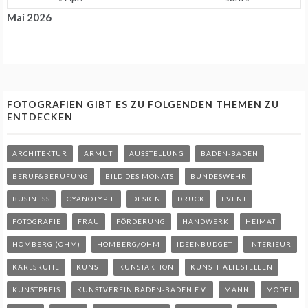
Mai 2026
FOTOGRAFIEN GIBT ES ZU FOLGENDEN THEMEN ZU
ENTDECKEN
ARCHITEKTUR
ARMUT
AUSSTELLUNG
BADEN-BADEN
BERUF&BERUFUNG
BILD DES MONATS
BUNDESWEHR
BUSINESS
CYANOTYPIE
DESIGN
DRUCK
EVENT
FOTOGRAFIE
FRAU
FÖRDERUNG
HANDWERK
HEIMAT
HOMBERG (OHM)
HOMBERG/OHM
IDEENBUDGET
INTERIEUR
KARLSRUHE
KUNST
KUNSTAKTION
KUNSTHALTESTELLEN
KUNSTPREIS
KUNSTVEREIN BADEN-BADEN E.V.
MANN
MODEL