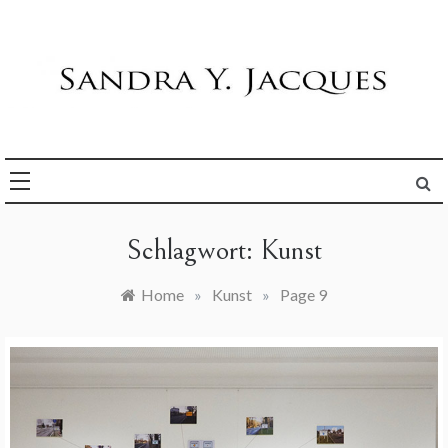
Skip
to
content
Die Welt im Blick
Sandra Y. Jacques
Schlagwort:
Kunst
Home
»
Kunst
»
Page 9