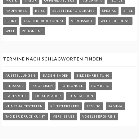
MUSIK
NATUR
OFFENEATELIERS
PANORAMA
PEOPLE
RADFAHREN
REISE
SELBSTBILDFOTOGRAFIE
SPEZIAL
SPIEL
SPORT
TAG DER DRUCKKUNST
VERNISSAGE
WEITERBILDUNG
WELT
ZEITONLINE
TERMINE NACH SCHLAGWORTEN FINDEN
AUSSTELLUNGEN
BADEN-BADEN
BILDBEARBEITUNG
FINISSAGE
FOTOREISEN
FÜHRUNGEN
HOMBERG
KARLSRUHE
KREATIVLABOR
KUNSTAKTION
KUNSTHALTESTELLEN
KÜNSTLERTREFF
LESUNG
PAMINA
TAG DER DRUCKKUNST
VERNISSAGE
VOGELSBERGKREIS