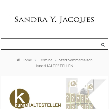
Skip
to
content
Die Welt im Blick
Sandra Y. Jacques
Home
»
Termine
»
Start Sommersaison
kunstHALTESTELLEN