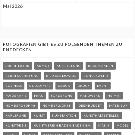
Mai 2026
FOTOGRAFIEN GIBT ES ZU FOLGENDEN THEMEN ZU
ENTDECKEN
ARCHITEKTUR
ARMUT
AUSSTELLUNG
BADEN-BADEN
BERUF&BERUFUNG
BILD DES MONATS
BUNDESWEHR
BUSINESS
CYANOTYPIE
DESIGN
DRUCK
EVENT
FOTOGRAFIE
FRAU
FÖRDERUNG
HANDWERK
HEIMAT
HOMBERG (OHM)
HOMBERG/OHM
IDEENBUDGET
INTERIEUR
KARLSRUHE
KUNST
KUNSTAKTION
KUNSTHALTESTELLEN
KUNSTPREIS
KUNSTVEREIN BADEN-BADEN E.V.
MANN
MODEL