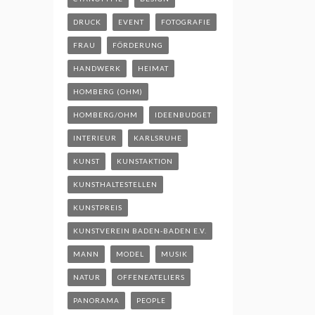
DRUCK
EVENT
FOTOGRAFIE
FRAU
FÖRDERUNG
HANDWERK
HEIMAT
HOMBERG (OHM)
HOMBERG/OHM
IDEENBUDGET
INTERIEUR
KARLSRUHE
KUNST
KUNSTAKTION
KUNSTHALTESTELLEN
KUNSTPREIS
KUNSTVEREIN BADEN-BADEN E.V.
MANN
MODEL
MUSIK
NATUR
OFFENEATELIERS
PANORAMA
PEOPLE