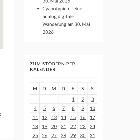
30. Mai 2026
Cyanotypien – eine
analog digitale
Wanderung
am 30. Mai
2026
ZUM STÖBERN PER
KALENDER
M
D
M
D
F
S
S
1
2
3
4
5
6
7
8
9
10
e
11
12
13
14
15
16
17
18
19
20
21
22
23
24
25
26
27
28
29
30
31