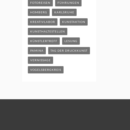
FOTOREISEN
FÜHRUNGEN
HOMBERG
KARLSRUHE
KREATIVLABOR
KUNSTAKTION
KUNSTHALTESTELLEN
KÜNSTLERTREFF
LESUNG
PAMINA
TAG DER DRUCKKUNST
VERNISSAGE
VOGELSBERGKREIS