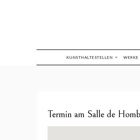
Skip
to
content
Die Welt im Blick
Sandra
KUNSTHALTESTELLEN
WERKE
Termin am
Salle de Homb