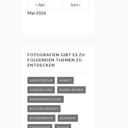
« Apr.
Juni »
Mai 2026
FOTOGRAFIEN GIBT ES ZU
FOLGENDEN THEMEN ZU
ENTDECKEN
ARCHITEKTUR
ARMUT
AUSSTELLUNG
BADEN-BADEN
BERUF&BERUFUNG
BILD DES MONATS
BUNDESWEHR
BUSINESS
CYANOTYPIE
DESIGN