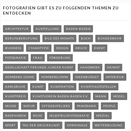
FOTOGRAFIEN GIBT ES ZU FOLGENDEN THEMEN ZU
ENTDECKEN
ARCHITEKTUR
AUSSTELLUNG
BADEN-BADEN
BERUF&BERUFUNG
BILD DES MONATS
BUCH
BUNDESWEHR
BUSINESS
CYANOTYPIE
DESIGN
DRUCK
EVENT
FOTOGRAFIE
FRAU
FÖRDERUNG
GESELLSCHAFT FREUNDE JUNGER KUNST
HANDWERK
HEIMAT
HOMBERG (OHM)
HOMBERG/OHM
IDEENBUDGET
INTERIEUR
KARLSRUHE
KUNST
KUNSTAKTION
KUNSTHALTESTELLEN
KUNSTPREIS
KUNSTVEREIN BADEN-BADEN E.V.
MANN
MODEL
MUSIK
NATUR
OFFENEATELIERS
PANORAMA
PEOPLE
RADFAHREN
REISE
SELBSTBILDFOTOGRAFIE
SPEZIAL
SPORT
TAG DER DRUCKKUNST
VERNISSAGE
WEITERBILDUNG