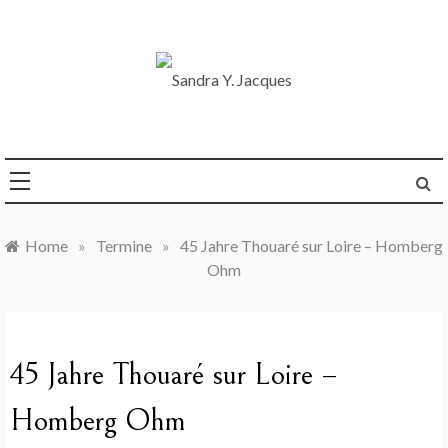
Skip
to
content
Die Welt im Blick
Sandra Y. Jacques
Home
»
Termine
»
45 Jahre Thouaré sur Loire – Homberg
Ohm
45 Jahre Thouaré sur Loire –
Homberg Ohm