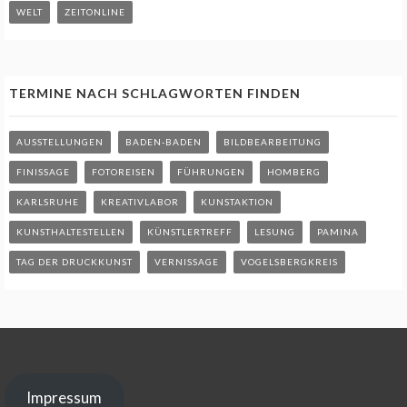
WELT
ZEITONLINE
TERMINE NACH SCHLAGWORTEN FINDEN
AUSSTELLUNGEN
BADEN-BADEN
BILDBEARBEITUNG
FINISSAGE
FOTOREISEN
FÜHRUNGEN
HOMBERG
KARLSRUHE
KREATIVLABOR
KUNSTAKTION
KUNSTHALTESTELLEN
KÜNSTLERTREFF
LESUNG
PAMINA
TAG DER DRUCKKUNST
VERNISSAGE
VOGELSBERGKREIS
Impressum